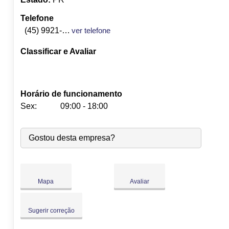
Telefone
(45) 9921-2099
ver telefone
Classificar e Avaliar
Horário de funcionamento
Sex:
09:00 - 18:00
Seg:
09:00
-
18:00
Gostou desta empresa?
Ter:
09:00
-
18:00
Qua:
09:00
-
18:00
Qui:
09:00
-
18:00
Sex:
09:00
-
18:00
Mapa
Avaliar
Sáb:
Fechado
Dom:
Fechado
Sugerir correção