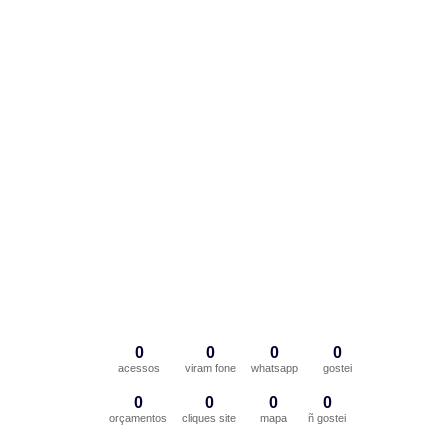
0
0
0
0
acessos
viram fone
whatsapp
gostei
0
0
0
0
orçamentos
cliques site
mapa
ñ gostei