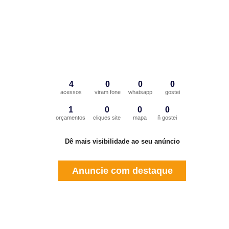
4
0
0
0
acessos
viram fone
whatsapp
gostei
1
0
0
0
orçamentos
cliques site
mapa
ñ gostei
Dê mais visibilidade ao seu anúncio
Anuncie com destaque