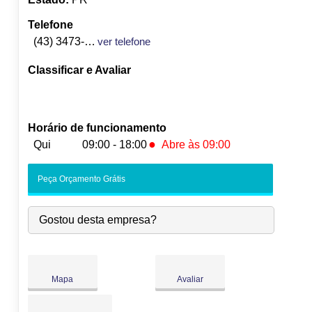
Telefone
(43) 3473-1238
ver telefone
Classificar e Avaliar
Horário de funcionamento
●
Qui
09:00 - 18:00
Abre às 09:00
Seg:
09:00
-
18:00
Peça Orçamento Grátis
Ter:
09:00
-
18:00
Qua:
09:00
-
18:00
Gostou desta empresa?
●
Qui:
09:00
-
18:00
Abre às 09:00
Sex:
09:00
-
18:00
Sáb:
Fechado
Dom:
Fechado
Mapa
Avaliar