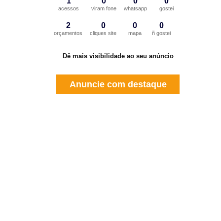
1
0
0
0
acessos
viram fone
whatsapp
gostei
2
0
0
0
orçamentos
cliques site
mapa
ñ gostei
Dê mais visibilidade ao seu anúncio
Anuncie com destaque