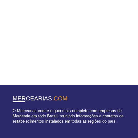
MERCEARIAS
.COM
O Mercearias.com é o guia mais completo com empresas de
Mercearia em todo Brasil, reunindo informações e contatos de
estabelecimentos instalados em todas as regiões do país.