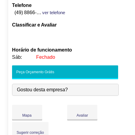
Telefone
(49) 8866-1473
ver telefone
Classificar e Avaliar
Horário de funcionamento
Sáb:
Fechado
Seg:
09:00
-
18:00
Peça Orçamento Grátis
Ter:
09:00
-
18:00
Qua:
09:00
-
18:00
Gostou desta empresa?
Qui:
09:00
-
18:00
Sex:
09:00
-
18:00
Sáb:
Fechado
Dom:
Fechado
Mapa
Avaliar
Sugerir correção