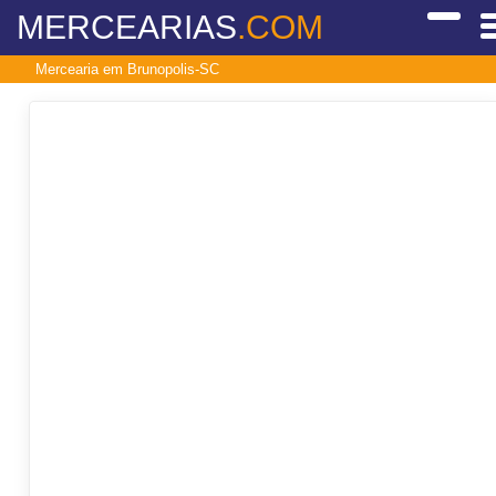
MERCEARIAS
.COM
Mercearia em Brunopolis-SC