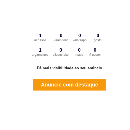
1
0
0
0
acessos
viram fone
whatsapp
gostei
1
0
0
0
orçamentos
cliques site
mapa
ñ gostei
Dê mais visibilidade ao seu anúncio
Anuncie com destaque