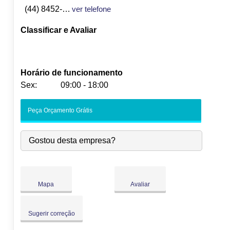
(44) 8452-4656
ver telefone
Classificar e Avaliar
Horário de funcionamento
Sex:
09:00 - 18:00
Seg:
09:00
-
18:00
Peça Orçamento Grátis
Ter:
09:00
-
18:00
Qua:
09:00
-
18:00
Gostou desta empresa?
Qui:
09:00
-
18:00
Sex:
09:00
-
18:00
Sáb:
Fechado
Dom:
Fechado
Mapa
Avaliar
Sugerir correção