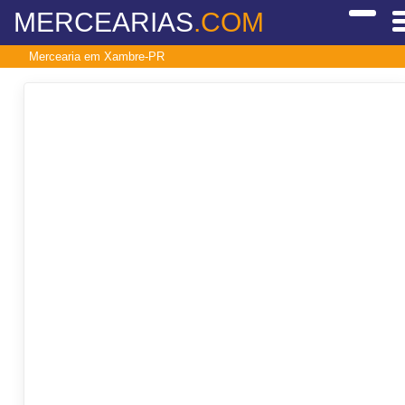
MERCEARIAS
.COM
Mercearia em Xambre-PR